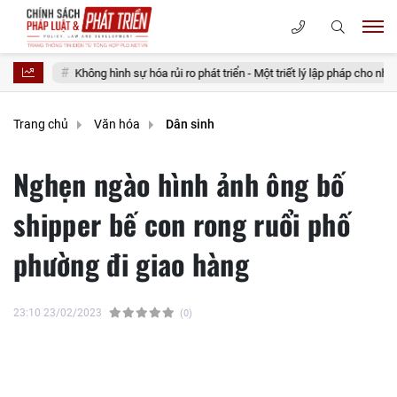
g hình sự hóa rủi ro phát triển - Một triết lý lập pháp cho nhà nước kiến tạo
Trang chủ
Văn hóa
Dân sinh
Nghẹn ngào hình ảnh ông bố
shipper bế con rong ruổi phố
phường đi giao hàng
23:10 23/02/2023
(0)