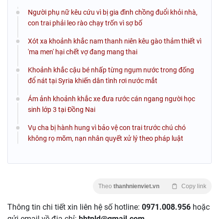
Người phụ nữ kêu cứu vì bị gia đình chồng đuổi khỏi nhà,
con trai phải leo rào chạy trốn vì sợ bố
Xót xa khoảnh khắc nam thanh niên kêu gào thảm thiết vì
'ma men' hại chết vợ đang mang thai
Khoảnh khắc cậu bé nhấp từng ngụm nước trong đống
đổ nát tại Syria khiến dân tình rơi nước mắt
Ám ảnh khoảnh khắc xe đưa rước cán ngang người học
sinh lớp 3 tại Đồng Nai
Vụ cha bị hành hung vì bảo vệ con trai trước chú chó
không rọ mõm, nạn nhân quyết xử lý theo pháp luật
Theo
thanhnienviet.vn
Copy link
Thông tin chi tiết xin liên hệ số hotline:
0971.008.956
hoặc
gửi email về địa chỉ:
bbtpld@gmail.com