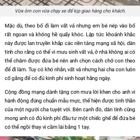
Vừa ôm con vừa chạy xe để kịp giao hàng cho khách.
Mặc dù, theo bố đi làm vất vả nhưng em bé nép vào bố
rất ngoan và không hề quấy khóc. Lập tức khoảnh khắc
này được lan truyền khắp các nền tảng mạng xã hội, dân
tình cho rằng có thể vì mưu sinh vất vả, ở nhà không ai có
thể chăm được đứa bé nên anh chọn cách chở con theo
để đi làm. Tuy có khó nhằn, vất vả nhưng hai cha con luôn
cố gắng để có đủ kinh phí sinh hoạt hằng ngày.
Cộng đồng mạng dành tặng cơn mưa lời khen cho anh vì
hành động đúng chuẩn mẫu mực, thể hiện được tinh thần
của một người cha tuyệt vời. Bên cạnh đó, dân tình cũng
mong anh có đủ kinh phí đầu tư một chiếc ghế để đứa bé
có thể ngồi thay vì cầm lái bằng 1 tay.