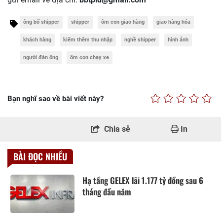
ông bố shipper
shipper
ôm con giao hàng
giao hàng hóa
khách hàng
kiếm thêm thu nhập
nghề shipper
hình ảnh
người đàn ông
ôm con chạy xe
Bạn nghĩ sao về bài viết này?
Chia sẻ
In
BÀI ĐỌC NHIỀU
Hạ tầng GELEX lãi 1.177 tỷ đồng sau 6
tháng đầu năm