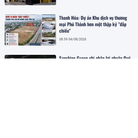
Thanh Hóa: Dự án Khu dịch vụ thương
mại Phú Thành hơn một thập kỷ "đắp
chiếu"
08:59 04/08/2026
Sunshine Group ghi nhận lợi nhuận Quý
II tăng hơn 10.900% nhờ bàn giao các
dự án trọng điểm
08:55 04/08/2026
Hàng loạt tồn tại trong hoạt động cung
ứng dịch vụ, khuyến mại và quản trị bưu
gửi tại SPX Express
08:54 04/08/2026