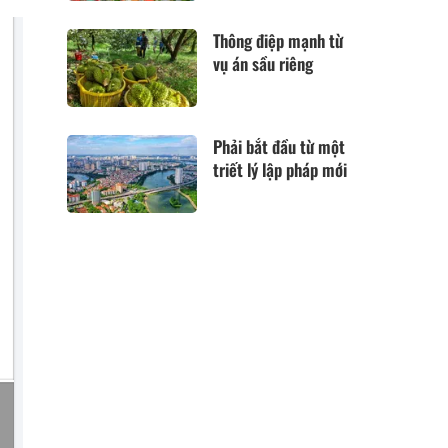
Thông điệp mạnh từ
vụ án sầu riêng
Phải bắt đầu từ một
triết lý lập pháp mới