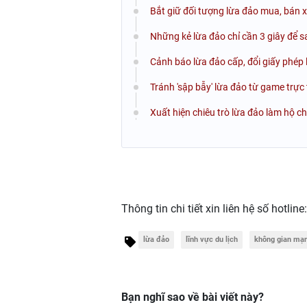
Bắt giữ đối tượng lừa đảo mua, bán x
Những kẻ lừa đảo chỉ cần 3 giây để s
Cảnh báo lừa đảo cấp, đổi giấy phép l
Tránh 'sập bẫy' lừa đảo từ game trực
Xuất hiện chiêu trò lừa đảo làm hộ ch
Thông tin chi tiết xin liên hệ số hotline
lừa đảo
lĩnh vực du lịch
không gian mạ
Bạn nghĩ sao về bài viết này?