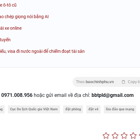
e ô-tô cũ
ao chép giọng nói bằng AI
ái xe online
 tuyến
iếu, visa đi nước ngoài để chiếm đoạt tài sản
Theo
baochinhphu.vn
Copy l
:
0971.008.956
hoặc gửi email về địa chỉ:
bbtpld@gmail.com
ng
Cục Du lịch Quốc gia Việt Nam
đặt phòng
đặt vé
lừa đảo qua mạng