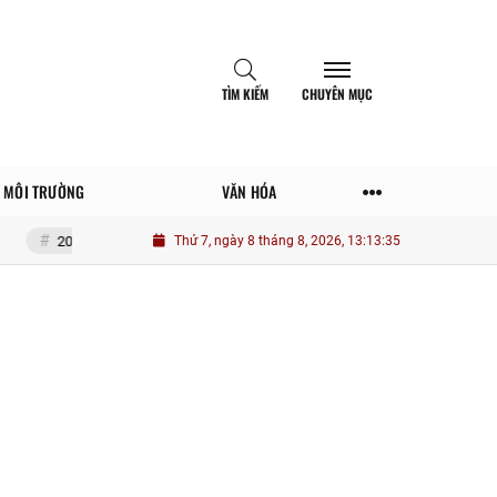
TÌM KIẾM
CHUYÊN MỤC
MÔI TRƯỜNG
VĂN HÓA
điều tưởng tiết kiệm nhưng lại tốn đống tiền
Thứ 7, ngày 8 tháng 8, 2026, 13:13:36
Một số yếu tố tác động nân