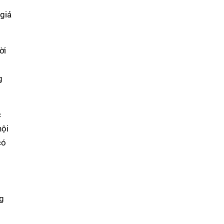
giả
ời
p
g
c
hội
có
ng