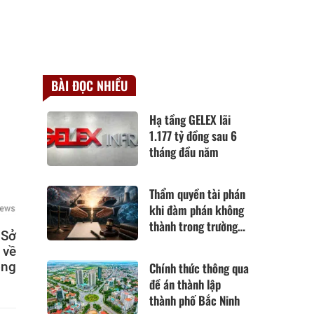
BÀI ĐỌC NHIỀU
Hạ tầng GELEX lãi
1.177 tỷ đồng sau 6
tháng đầu năm
Thẩm quyền tài phán
khi đàm phán không
thành trong trường
 Sở
hợp hoàn cảnh thay
 về
đổi cơ bản theo Điều
ông
Chính thức thông qua
420 Bộ luật Dân sự
đề án thành lập
năm 2015
thành phố Bắc Ninh