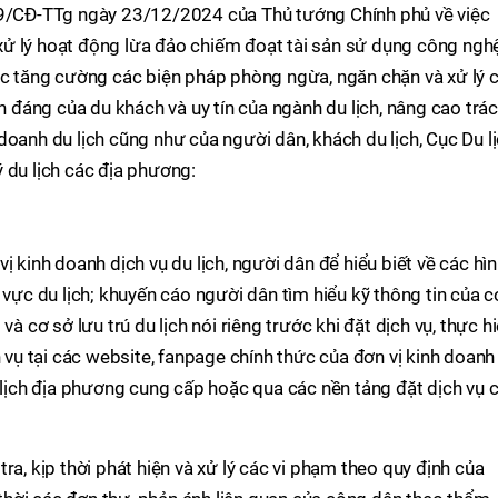
39/CĐ-TTg ngày 23/12/2024 của Thủ tướng Chính phủ về việc
ử lý hoạt động lừa đảo chiếm đoạt tài sản sử dụng công ngh
ục tăng cường các biện pháp phòng ngừa, ngăn chặn và xử lý 
nh đáng của du khách và uy tín của ngành du lịch, nâng cao trá
doanh du lịch cũng như của người dân, khách du lịch, Cục Du l
 du lịch các địa phương:
ị kinh doanh dịch vụ du lịch, người dân để hiểu biết về các hì
 vực du lịch; khuyến cáo người dân tìm hiểu kỹ thông tin của c
và cơ sở lưu trú du lịch nói riêng trước khi đặt dịch vụ, thực h
h vụ tại các website, fanpage chính thức của đơn vị kinh doanh
u lịch địa phương cung cấp hoặc qua các nền tảng đặt dịch vụ 
ra, kịp thời phát hiện và xử lý các vi phạm theo quy định của