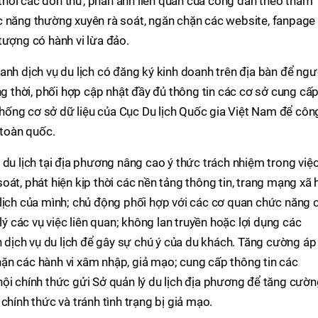
p thời các đơn thư, phản ánh liên quan của công dân theo thẩm
c năng thường xuyên rà soát, ngăn chặn các website, fanpage 
tượng có hành vi lừa đảo.
anh dịch vụ du lịch có đăng ký kinh doanh trên địa bàn để ngư
ng thời, phối hợp cập nhật đầy đủ thông tin các cơ sở cung cấ
 thống cơ sở dữ liệu của Cục Du lịch Quốc gia Việt Nam để côn
 toàn quốc.
 du lịch tại địa phương nâng cao ý thức trách nhiệm trong việ
át, phát hiện kịp thời các nền tảng thông tin, trang mạng xã 
 lịch của mình; chủ động phối hợp với các cơ quan chức năng 
lý các vụ việc liên quan; không lan truyền hoặc lợi dụng các
h dịch vụ du lịch để gây sự chú ý của du khách. Tăng cường áp
ặn các hành vi xâm nhập, giả mạo; cung cấp thông tin các
ội chính thức gửi Sở quản lý du lịch địa phương để tăng cườ
chính thức và tránh tình trạng bị giả mạo.