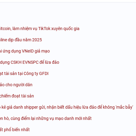
itcoin, làm nhiệm vụ TikTok xuyên quốc gia
online dịp đầu năm 2025
cài ứng dụng VNeID giả mạo
g dụng CSKH EVNSPC để lừa đảo
t tài sản tại Công ty GFDI
đảo cho người dân
chiếm đoạt tài sản
 kẻ giả danh shipper gửi, nhận biết dấu hiệu lừa đảo để không 'mắc bẫy'
ẹn hò, cùng điểm lại những vụ mạo danh mới nhất
ất phổ biến nhất